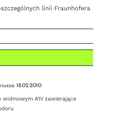
zczególnych linii Fraunhofera
iusza 18.02.2010
e widmowym A1V zawierające
odoru