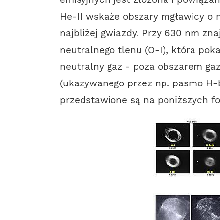
He-II wskaże obszary mgławicy o na
najbliżej gwiazdy. Przy 630 nm zna
neutralnego tlenu (O-I), która poka
neutralny gaz - poza obszarem ga
(ukazywanego przez np. pasmo H-b
przedstawione są na poniższych fo