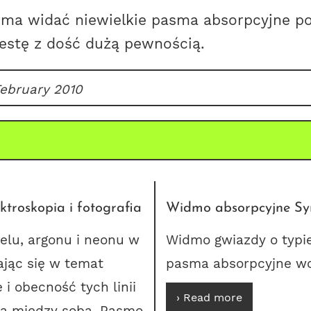
 widać niewielkie pasma absorpcyjne pos
 Vestę z dość dużą pewnością.
February 2010
ktroskopia i fotografia
Widmo absorpcyjne Syr
elu, argonu i neonu
w
Widmo gwiazdy o typi
ając się w temat
pasma absorpcyjne w
i obecność tych linii
› Read more
na między sobą. Pasmo