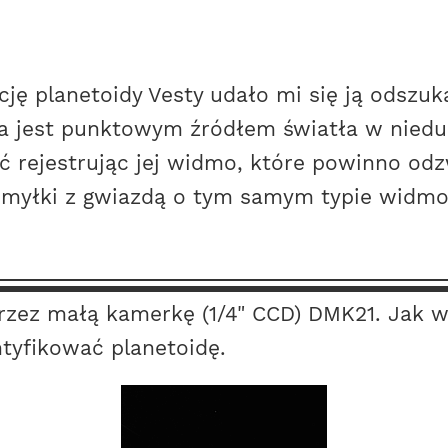
ę planetoidy Vesty udało mi się ją odszuk
a jest punktowym źródłem światła w nieduż
ić rejestrując jej widmo, które powinno od
pomyłki z gwiazdą o tym samym typie widm
przez małą kamerkę (1/4" CCD) DMK21. Jak w
tyfikować planetoidę.