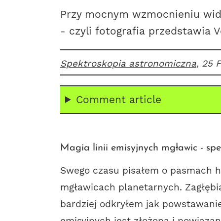
Przy mocnym wzmocnieniu widma
- czyli fotografia przedstawia
Spektroskopia astronomiczna
, 25 
Comment article
Magia linii emisyjnych mgławic - spe
Swego czasu pisałem o pasmach
h
mgławicach planetarnych. Zagłębi
bardziej odkryłem jak powstawanie 
emisyjnych jest złożona i powiąza