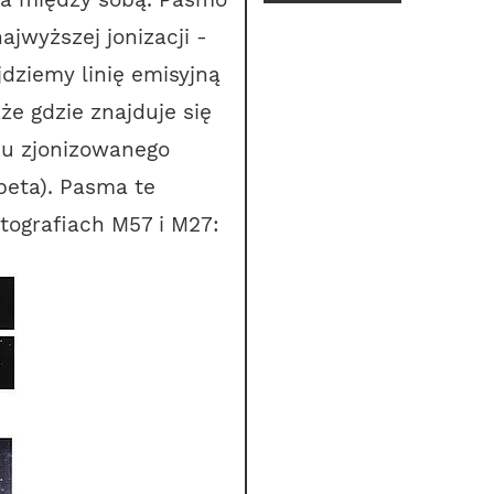
jwyższej jonizacji -
jdziemy linię emisyjną
że gdzie znajduje się
zu zjonizowanego
eta). Pasma te
tografiach M57 i M27: