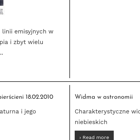
linii emisyjnych w
ia i zbyt wielu
..
erścieni 18.02.2010
Widma w astronomii
turna i jego
Charakterystyczne wid
niebieskich
› Read more