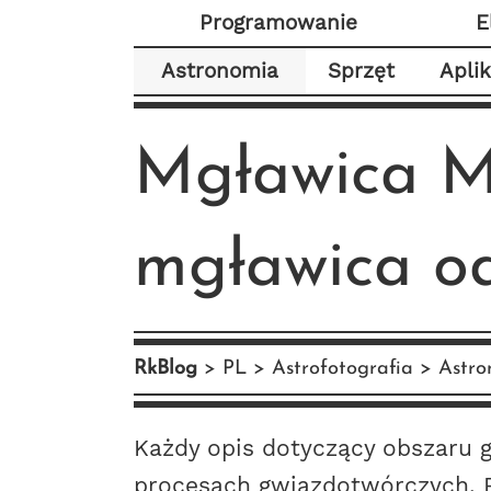
Programowanie
E
Astronomia
Sprzęt
Apli
Mgławica M
mgławica o
RkBlog
PL
Astrofotografia
Astro
Każdy opis dotyczący obszaru
procesach gwiazdotwórczych. Pr