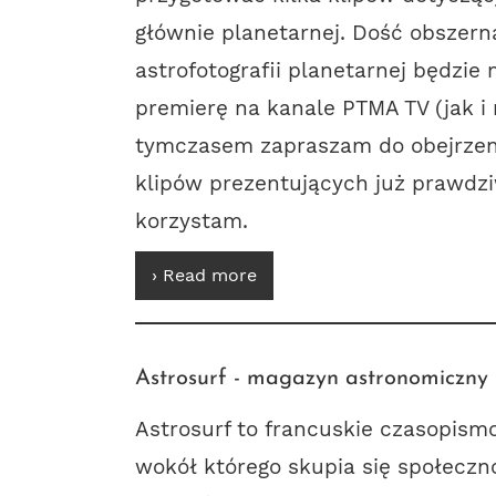
głównie planetarnej. Dość obszern
astrofotografii planetarnej będzi
premierę na kanale PTMA TV (jak i 
tymczasem zapraszam do obejrzen
klipów prezentujących już prawdziw
korzystam.
› Read more
Astrosurf - magazyn astronomiczny p
Astrosurf
to francuskie czasopism
wokół którego skupia się społecz