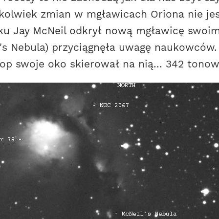
olwiek zmian w mgławicach Oriona nie je
ku Jay McNeil odkrył nową mgławicę swoim
's Nebula) przyciągnęła uwagę naukowców. 
kop swoje oko skierował na nią... 342 tonow