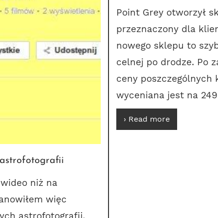
Point Grey otworzył s
przeznaczony dla klien
nowego sklepu to szy
celnej po drodze. Po 
ceny poszczególnych k
wyceniana jest na 249
› Read more
astrofotografii
 wideo niż na
tanowiłem więc
ch astrofotografii,