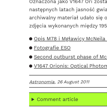
Oznaczona jako V1647 Ori zosta
następnych latach jasność gwia
archiwalny materiał udało się 
zdjęcia wykonanych między 1951 
Opis M78 i Mgławicy McNeila 
Fotografie ESO
Second outburst phase of McN
V1647 Orionis: Optical Phot
Astronomia
, 26 August 2011
Comment article