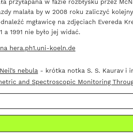
ła przyłapana w fazie rozbłysku przez McN
zdy malała by w 2008 roku zaliczyć kolejny
odnaleźć mgławicę na zdjęciach Evereda Kr
a 1991 nie było jej widać.
na hera.ph1.uni-koeln.de
eil’s nebula
- krótka notka S. S. Kaurav i i
ometric and Spectroscopic Monitoring Thro