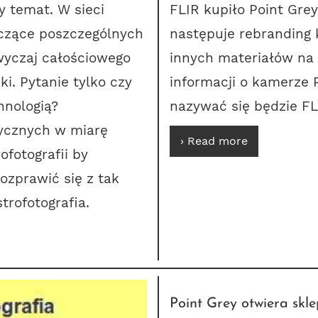
y temat. W sieci
FLIR kupiło Point Grey
yczące poszczególnych
następuje rebranding 
wyczaj całościowego
innych materiałów na F
i. Pytanie tylko czy
informacji o kamerze P
hnologią?
nazywać się będzie FL
zycznych w miarę
› Read more
fotografii by
rozprawić się z tak
rofotografia.
Point Grey otwiera skle