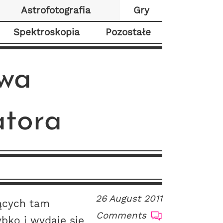
Astrofotografia
Gry
Spektroskopia
Pozostałe
owa
atora
26 August 2011
ących tam
Comments
bko i wydaje się