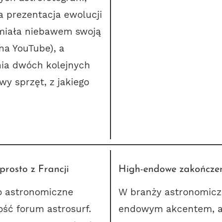
a prezentacja ewolucji
e miała niebawem swoją
na YouTube), a
ia dwóch kolejnych
y sprzęt, z jakiego
rosto z Francji
High-endowe zakończen
o astronomiczne
W branży astronomiczn
ność
forum astrosurf
.
endowym akcentem, a t