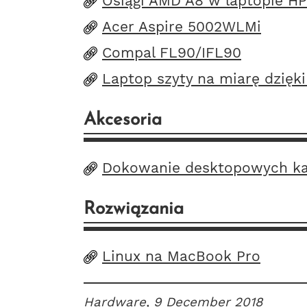
Osiągi AMD A8 w laptopie HP
Acer Aspire 5002WLMi
Compal FL90/IFL90
Laptop szyty na miarę dzięki
Akcesoria
Dokowanie desktopowych kart
Rozwiązania
Linux na MacBook Pro
Hardware
, 9 December 2018